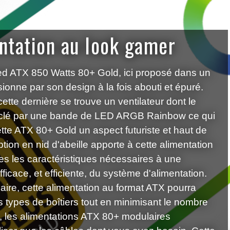
ntation au look gamer
ed ATX 850 Watts 80+ Gold, ici proposé dans un
sionne par son design à la fois abouti et épuré.
ette dernière se trouve un ventilateur dont le
rclé par une bande de LED ARGB Rainbow ce qui
ette ATX 80+ Gold un aspect futuriste et haut de
on en nid d'abeille apporte à cette alimentation
s les caractéristiques nécessaires à une
ficace, et efficiente, du système d'alimentation.
ire, cette alimentation au format ATX pourra
es types de boîtiers tout en minimisant le nombre
t, les alimentations ATX 80+ modulaires