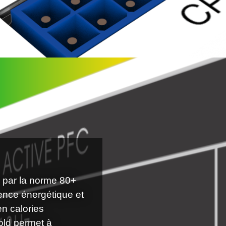
e par la norme 80+
cience énergétique et
en calories
Gold permet à