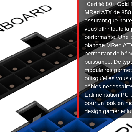
"Certifié 80+ Gold 
MRed ATX de 850 wa
assurant que notre
vous offrir toute l
performante. Une 
blanche MRed ATX
permettant de bénéf
puissance. De type
modulaires permet
puisqu’elles vous o
câbles nécessaires
L’alimentation P
pour un look en nid
design gamer et lu