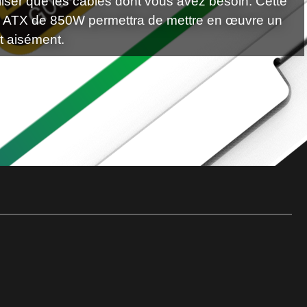
iliser que les câbles dont vous avez besoin. Cette
 ATX de 850W permettra de mettre en œuvre un
 aisément.