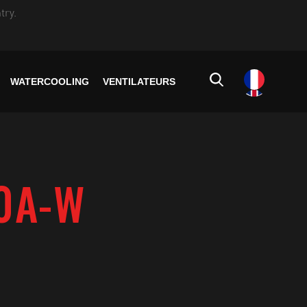
try.
WATERCOOLING
VENTILATEURS
0A-W