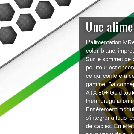
Une alime
L'alimentation MR
colori blanc, impre
Sur le sommet de c
pourtour est ence
ce qui confère à c
gamme. Sa concepti
ATX 80+ Gold toute
thermorégulation ef
Entièrement modula
s'intégrer à tous l
de câbles. En effe