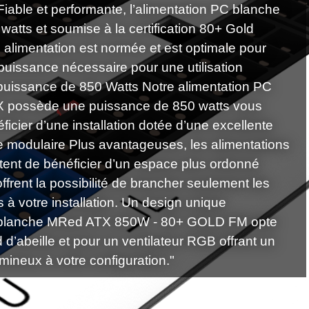
Fiable et performante, l’alimentation PC blanche
tts et soumise à la certification 80+ Gold
 alimentation est normée et est optimale pour
a puissance nécessaire pour une utilisation
puissance de 850 Watts Notre alimentation PC
 possède une puissance de 850 watts vous
icier d’une installation dotée d’une excellente
 modulaire Plus avantageuses, les alimentations
tent de bénéficier d’un espace plus ordonné
ffrent la possibilité de brancher seulement les
 à votre installation. Un design unique
C blanche MRed ATX 850W - 80+ GOLD FM opte
 d’abeille et pour un ventilateur RGB offrant un
mineux à votre configuration."