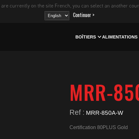
 are currently on the site French, you can select an another coun
Continuer >
BOÎTIERS
ALIMENTATIONS
MRR-85
Ref :
MRR-850A-W
Certification 80PLUS Gold